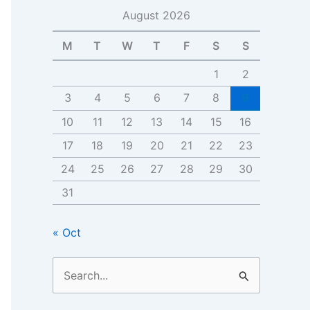
August 2026
M
T
W
T
F
S
S
1
2
3
4
5
6
7
8
9
10
11
12
13
14
15
16
17
18
19
20
21
22
23
24
25
26
27
28
29
30
31
« Oct
S
e