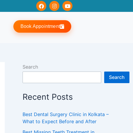
F
I
Y
a
n
o
c
s
u
e
t
t
b
a
u
Book Appointment
o
g
b
o
r
e
k
a
m
Search
Search
Recent Posts
Best Dental Surgery Clinic in Kolkata –
What to Expect Before and After
Best Missing Teeth Treatment in