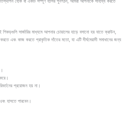
রতিস্থাপন হোক বা একটি সম্পূর্ণ হাসির পুনর্গঠন, আমরা আপনাকে সাহায্য করতে
এই শিকড়গুলি সার্জারির মাধ্যমে আপনার চোয়ালের হাড়ে বসানো হয় যাতে ক্রাউন,
ব করতে এবং কাজ করতে প্রাকৃতিক দাঁতের মতো, যা এটি দীর্ঘমেয়াদী সমাধানের জন্য
ে।
 করে।
 পরিবর্তনের প্রয়োজন হয় না।
 এবং হাসতে পারবেন।