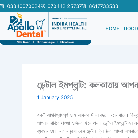
Skip
03340070024
070442 25737
8617733533
to
content
HOME
DOCT
ডেন্টাল ইমপ্লান্ট: কলকাতায় আপন
1 January 2025
একটি আত্মবিশ্বাসপূর্ণ হাসি আপনার জীবন বদলে দিতে পারে। কিন্তু
আপনার হারিয়ে যাওয়া হাসিকে ফিরে পান। ডেন্টাল ইমপ্লান্ট হল একট
ব্যবহৃত হয়। ডাঃ অনুরাধা বোস ডেন্টাল ক্লিনিকে, আমরা আপনাকে 