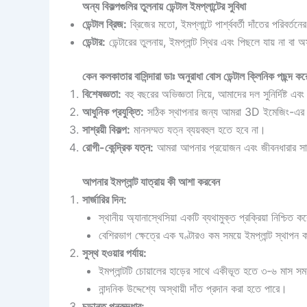
অন্য বিকল্পগুলির তুলনায় ডেন্টাল ইমপ্লান্টের সুবিধা
ডেন্টাল ব্রিজ:
ব্রিজের মতো, ইমপ্লান্টে পার্শ্ববর্তী দাঁতের পরিবর্তন
ডেন্টার:
ডেন্টারের তুলনায়, ইমপ্লান্ট স্থির এবং পিছলে যায় না বা অস
কেন কলকাতার বাসিন্দারা ডাঃ অনুরাধা বোস ডেন্টাল ক্লিনিক পছন্দ কর
বিশেষজ্ঞতা:
বহু বছরের অভিজ্ঞতা নিয়ে, আমাদের দল সুনির্দিষ্ট এবং ব
আধুনিক প্রযুক্তি:
সঠিক স্থাপনার জন্য আমরা 3D ইমেজিং-এর মত
সাশ্রয়ী বিকল্প:
মানসম্মত যত্ন ব্যয়বহুল হতে হবে না।
রোগী-কেন্দ্রিক যত্ন:
আমরা আপনার প্রয়োজন এবং জীবনধারার সা
আপনার ইমপ্লান্ট যাত্রায় কী আশা করবেন
সার্জারির দিন:
স্থানীয় অ্যানাস্থেসিয়া একটি ব্যথামুক্ত প্রক্রিয়া নিশ্চিত 
বেশিরভাগ ক্ষেত্রে এক ঘণ্টারও কম সময়ে ইমপ্লান্ট স্থাপন 
সুস্থ হওয়ার পর্যায়:
ইমপ্লান্টটি চোয়ালের হাড়ের সাথে একীভূত হতে ৩-৬ মাস স
নান্দনিক উদ্দেশ্যে অস্থায়ী দাঁত প্রদান করা হতে পারে।
চূড়ান্ত পুনরুদ্ধার: