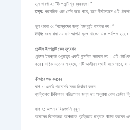
ভুল ধারণা ২: “ইমপ্লান্ট খুব ব্যয়বহুল।”
তথ্য:
প্রাথমিক খরচ বেশি হতে পারে, তবে দীর্ঘমেয়াদে এটি টেকসই
ভুল ধারণা ৩: “বয়স্কদের জন্য ইমপ্লান্ট কার্যকর নয়।”
তথ্য:
বয়স বাধা নয় যদি আপনি সুস্থ থাকেন এবং পর্যাপ্ত হাড়ে
ডেন্টাল ইমপ্লান্ট কেন মূল্যবান
ডেন্টাল ইমপ্লান্ট শুধুমাত্র একটি নান্দনিক সমাধান নয়। এটি মৌখ
করে। সঠিক যত্নের মাধ্যমে, এটি আজীবন স্থায়ী হতে পারে, যা
কীভাবে শুরু করবেন
ধাপ ১: একটি পরামর্শের সময় নির্ধারণ করুন
ব্যক্তিগত চিকিৎসার পরিকল্পনার জন্য ডাঃ অনুরাধা বোস ডেন্টাল ক্ল
ধাপ ২: আপনার বিকল্পগুলি বুঝুন
আমাদের বিশেষজ্ঞরা আপনাকে প্রক্রিয়ার মাধ্যমে গাইড করবেন 